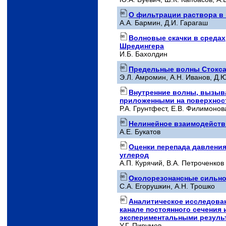
О фильтрации раствора в 
А.А. Бармин, Д.И. Гарагаш
Волновые скачки в среда
Шредингера
И.Б. Бахолдин
Предельные волны Стокса
Э.Л. Амромин, А.Н. Иванов, Д.
Внутренние волны, вызы
приложенными на поверхнос
Р.А. Грунтфест, Е.В. Филимонов
Нелинейное взаимодейств
А.Е. Букатов
Оценки перепада давления
углерод
А.П. Курячий, В.А. Петроченков
Околорезонансные сильно
С.А. Егорушкин, А.Н. Трошко
Аналитическое исследован
канале постоянного сечения
экспериментальными резуль
У.Г. Пирумов