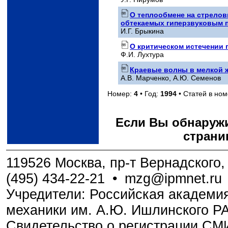
О теплообмене на стрелов
обтекаемых гиперзвуковым п
И.Г. Брыкина
О критическом истечении г
Ф.И. Лухтура
Краевые волны в мелкой ж
А.В. Марченко, А.Ю. Семенов
Номер:
4
• Год:
1994
• Статей в но
Если Вы обнаружи
страни
119526 Москва, пр-т Вернадского, 
(495) 434-22-21
•
mzg@ipmnet.ru
Учредители: Российская академия
механики им. А.Ю. Ишлинского Р
Свидетельство о регистрации С