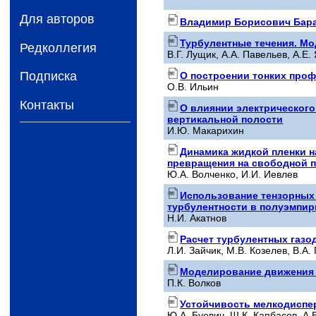
Для авторов
Владимир Борисович Баран
Турбулентные течения. Мо
Редколлегия
В.Г. Лущик, А.А. Павельев, А.Е.
Подписка
О построении тонких проф
О.В. Ильин
Контакты
О влиянии электрического
вертикальной полости
И.Ю. Макарихин
Динамика жидкой пленки н
превращения на свободной 
Ю.А. Волченко, И.И. Иевлев
Использование тензорных
турбулентности в полуэмпир
Н.И. Акатнов
Расчет турбулентных газо
Л.И. Зайчик, М.В. Козелев, В.А
Моделирование движения 
П.К. Волков
Устойчивость мелкодиспе
Ю.А. Буевич, Ш.К. Капбасов, А.