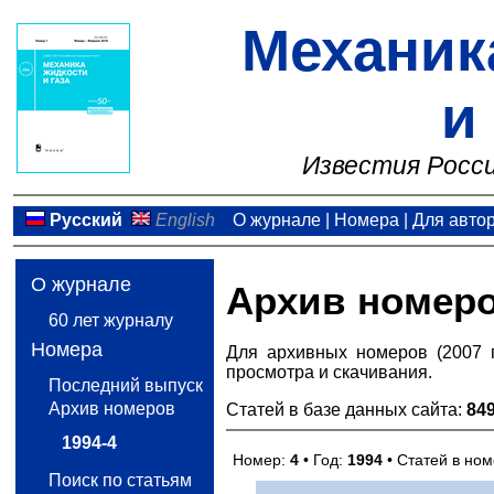
Механик
и
Известия Росси
Русский
English
О журнале
|
Номера
|
Для авто
О журнале
Архив номер
60 лет журналу
Номера
Для архивных номеров (2007 
просмотра и скачивания.
Последний выпуск
Архив номеров
Статей в базе данных сайта:
84
1994-4
Номер:
4
• Год:
1994
• Статей в но
Поиск по статьям