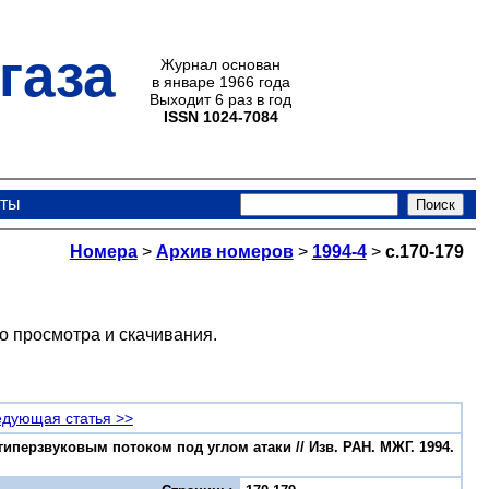
газа
Журнал основан
в январе 1966 года
Выходит 6 раз в год
ISSN 1024-7084
кты
Номера
>
Архив номеров
>
1994-4
>
с.170-179
о просмотра и скачивания.
дующая статья >>
иперзвуковым потоком под углом атаки // Изв. РАН. МЖГ. 1994.