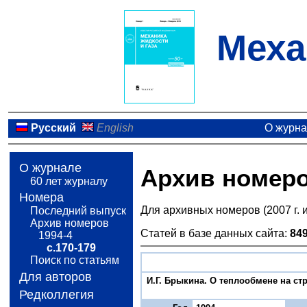
Меха
Русский
English
О журн
О журнале
Архив номер
60 лет журналу
Номера
Для архивных номеров (2007 г. 
Последний выпуск
Архив номеров
Статей в базе данных сайта:
84
1994-4
с.170-179
Поиск по статьям
Для авторов
И.Г. Брыкина. О теплообмене на ст
Редколлегия