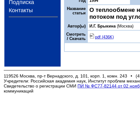
Год
1994
Подписка
Название
О теплообмене 
Контакты
статьи
потоком под угл
Автор(ы)
И.Г. Брыкина
(Москва)
Смотреть
pdf (436K)
/ Скачать
119526 Москва, пр-т Вернадского, д. 101, корп. 1, комн. 243
•
(4
Учредители: Российская академия наук, Институт проблем механ
Свидетельство о регистрации СМИ
ПИ № ФС77-82144 от 02 ноябр
коммуникаций