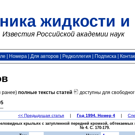
ника жидкости и 
Известия Российской академии наук
але
|
Номера
|
Для авторов
|
Редколлегия
|
Подписка
|
Конта
ов
и ранее)
полные тексты статей
доступны для свободног
95
<< Предыдущая статья
|
Год 1994. Номер 4
|
Сле
реловидных крыльях с затупленной передней кромкой, обтекаемых г
№ 4. С. 170-179.