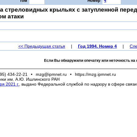
Том
Номер
4
на стреловидных крыльях с затупленной пере
ом атаки
<< Предыдущая статья
|
Год 1994. Номер 4
|
Сле
Если Вы обнаружили опечатку или неточность на 
95) 434-22-21
•
mzg@ipmnet.ru
•
https://mzg.ipmnet.ru
ики им. А.Ю. Ишлинского РАН
я 2021 г.
, выдано Федеральной службой по надзору в сфере связ