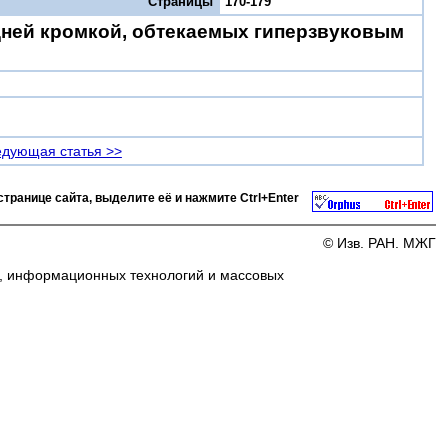
Страницы
170-179
дней кромкой, обтекаемых гиперзвуковым
дующая статья >>
странице сайта, выделите её и нажмите
Ctrl+Enter
© Изв. РАН. МЖГ
и, информационных технологий и массовых