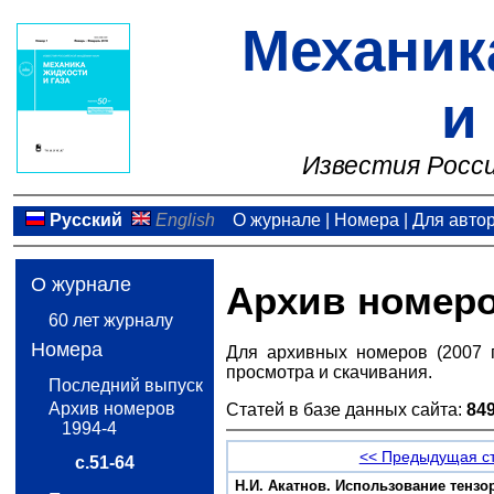
Механик
и
Известия Росси
Русский
English
О журнале
|
Номера
|
Для авто
О журнале
Архив номер
60 лет журналу
Номера
Для архивных номеров (2007 
просмотра и скачивания.
Последний выпуск
Архив номеров
Статей в базе данных сайта:
84
1994-4
<< Предыдущая с
с.51-64
Н.И. Акатнов. Использование тенз