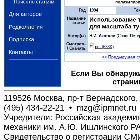
Поиск по статьям
полуэмпирич
Год
1994
То
Для авторов
Название
Использование 
статьи
для масштаба т
Редколлегия
Автор(ы)
Н.И. Акатнов
(Санкт-Пете
Подписка
Смотреть
pdf (638K)
/ Скачать
Контакты
<< Предыдущая с
Если Вы обнаружи
страни
119526 Москва, пр-т Вернадского, 
(495) 434-22-21
•
mzg@ipmnet.ru
Учредители: Российская академия
механики им. А.Ю. Ишлинского Р
Свидетельство о регистрации С