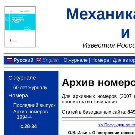
Механик
и
Известия Росси
Русский
English
О журнале
|
Номера
|
Для авто
О журнале
Архив номер
60 лет журналу
Номера
Для архивных номеров (2007 
просмотра и скачивания.
Последний выпуск
Архив номеров
Статей в базе данных сайта:
84
1994-4
<< Предыдущая с
с.28-34
О.В. Ильин. О построении тонких