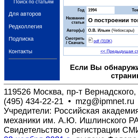
Поиск по статьям
Год
1994
То
Для авторов
Название
О построении т
статьи
Редколлегия
Автор(ы)
О.В. Ильин
(Чебоксары)
Подписка
Смотреть
pdf (310K)
/ Скачать
Контакты
<< Предыдущая с
Если Вы обнаружи
страни
119526 Москва, пр-т Вернадского, 
(495) 434-22-21
•
mzg@ipmnet.ru
Учредители: Российская академия
механики им. А.Ю. Ишлинского Р
Свидетельство о регистрации С