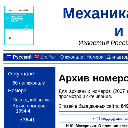
Механик
и
Известия Росси
Русский
English
О журнале
|
Номера
|
Для авто
О журнале
Архив номер
60 лет журналу
Номера
Для архивных номеров (2007 
просмотра и скачивания.
Последний выпуск
Архив номеров
Статей в базе данных сайта:
84
1994-4
<< Предыдущая с
с.35-41
И.Ю. Макарихин. О влиянии элек