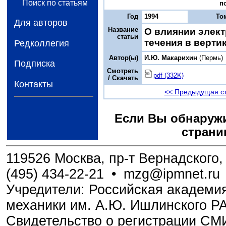
Поиск по статьям
по
Год
1994
То
Для авторов
Название
О влиянии элект
статьи
течения в верти
Редколлегия
Автор(ы)
И.Ю. Макарихин
(Пермь)
Подписка
Смотреть
pdf (332K)
/ Скачать
Контакты
<< Предыдущая с
Если Вы обнаружи
страни
119526 Москва, пр-т Вернадского, 
(495) 434-22-21
•
mzg@ipmnet.ru
Учредители: Российская академия
механики им. А.Ю. Ишлинского Р
Свидетельство о регистрации С