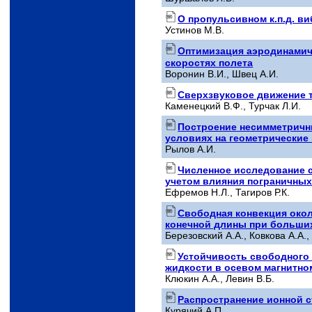
О пропульсивном к.п.д. в
Устинов М.В.
Оптимизация аэродинамич
скоростях полета
Воронин В.И., Швец А.И.
Сверхзвуковое движение т
Каменецкий В.Ф., Турчак Л.И.
Построение несимметричн
условиях на геометрические
Рылов А.И.
Численное исследование с
учетом влияния пограничных
Ефремов Н.Л., Тагиров Р.К.
Свободная конвекция окол
конечной длины при больши
Березовский А.А., Ковкова А.А.
Устойчивость свободного
жидкости в осевом магнитно
Клюкин А.А., Левин В.Б.
Распространение ионной с
Курячий А.П.