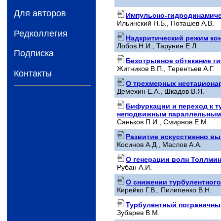
Для авторов
Импульсно-гидродинамиче
Ильинский Н.Б., Поташев А.В.
Редколлегия
Надкритический режим ко
Лобов Н.И., Тарунин Е.Л.
Подписка
Безотрывное обтекание г
Житников В.П., Терентьев А.Г.
Контакты
О трехмерных нестациона
Демехин Е.А., Шкадов В.Я.
Бифуркации и переход к 
неподвижным параллельным
Саньков П.И., Смирнов Е.М.
Развитие искусственно в
Косинов А.Д., Маслов А.А.
О генерации волн Толлми
Рубан А.И.
О снижении турбулентного
Кирейко Г.В., Пилипенко В.Н.
Турбулентный пограничны
Зубарев В.М.