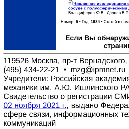
Численное исследование 
сосуде с полусферическими
Вальциферов Ю.В., Дронов В.П
Номер:
5
• Год:
1984
• Статей в но
Если Вы обнаружи
страни
119526 Москва, пр-т Вернадского, 
(495) 434-22-21
•
mzg@ipmnet.ru
Учредители: Российская академия
механики им. А.Ю. Ишлинского Р
Свидетельство о регистрации С
02 ноября 2021 г.
, выдано Федера
сфере связи, информационных те
коммуникаций