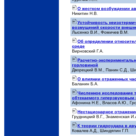
О жестком возбуждении ав
Никитин Н.В.
Устойчивость неизотермич
возмущений скорости внешне
Лысенко В.И., Фомичев В.М.
Об определении относите
среде
Вирновский Г.А.
Расчетно-эксперименталь
горловиной
Дворецкий В.М., Панин С.Д., Ш
О влиянии отраженных час
Баланин Б.А.
Численное исследование т
обтекаемого гиперзвуковым 
Афонина Н.Е., Власов А.Ю., Гро
Нестационарное отражени
Грудницкий В.Г., Знаменская И.
К теории гидроудара в дв
Ковалев А.Д., Шиндяпин Г.П.