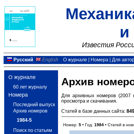
Механик
и
Известия Росси
Русский
English
О журнале
|
Номера
|
Для авто
О журнале
Архив номер
60 лет журналу
Номера
Для архивных номеров (2007 
просмотра и скачивания.
Последний выпуск
Архив номеров
Статей в базе данных сайта:
84
1984-5
Номер:
5
• Год:
1984
• Статей в но
Поиск по статьям