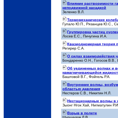
Влияние растворимости га
неподвижной насадкой
Зеленко В.Л.
Термомеханические колеб
Гупало Ю.П., Рязанцев Ю.С., С
Группировка частиц суспе
Лосев Е.С., Пичугина И.А.
Квазиодномерная теория п
Регирер С.А.
О силах взаимодействия ч
Бондаренко О.Н., Гогосов В.В.,
Об уединенных волнах и в
намагничивающейся жидкос
Баштовой В.Г., Фойгель Р.А.
Внутренние волны, возбу
областью давления
Нестеров С.В., Никитин Н.Л.
Нестационарные волны в 
Зыонг Нгок Хай, Нигматулин Р.И
Взрыв в полете
Шуршалов Л.В.