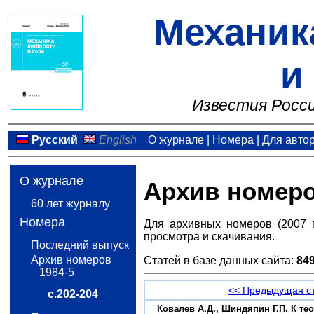
Механик
и
Известия Росси
Русский
English
О журнале
|
Номера
|
Для авто
О журнале
Архив номер
60 лет журналу
Номера
Для архивных номеров (2007 
просмотра и скачивания.
Последний выпуск
Архив номеров
Статей в базе данных сайта:
84
1984-5
<< Предыдущая с
с.202-204
Ковалев А.Д., Шиндяпин Г.П. К те