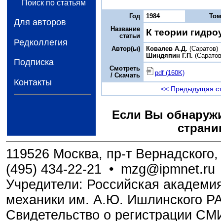
Поиск по статьям
Год
1984
То
Для авторов
Название
К теории гидро
статьи
Редколлегия
Автор(ы)
Ковалев А.Д.
(Саратов)
Шиндяпин Г.П.
(Саратов
Подписка
Смотреть
pdf (160K)
/ Скачать
Контакты
<< Предыдущая с
Если Вы обнаружи
страни
119526 Москва, пр-т Вернадского, 
(495) 434-22-21
•
mzg@ipmnet.ru
Учредители: Российская академия
механики им. А.Ю. Ишлинского Р
Свидетельство о регистрации С