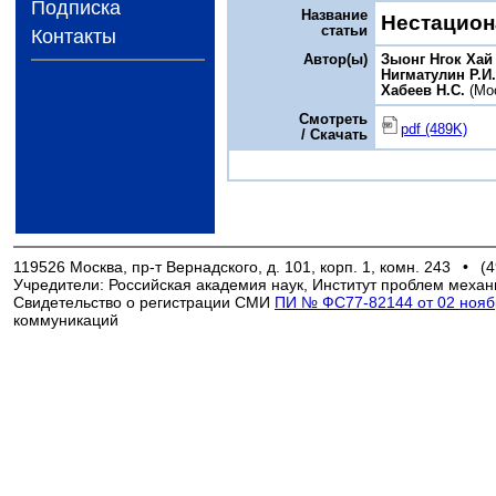
Подписка
Название
Нестацион
статьи
Контакты
Автор(ы)
Зыонг Нгок Хай
Нигматулин Р.И
Хабеев Н.С.
(Мо
Смотреть
pdf (489K)
/ Скачать
119526 Москва, пр-т Вернадского, д. 101, корп. 1, комн. 243
•
(4
Учредители: Российская академия наук, Институт проблем механ
Свидетельство о регистрации СМИ
ПИ № ФС77-82144 от 02 ноябр
коммуникаций