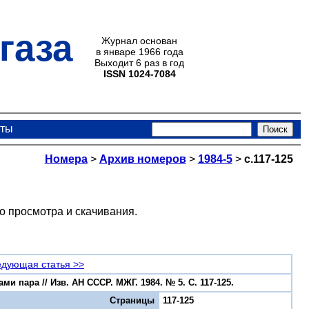
газа
Журнал основан
в январе 1966 года
Выходит 6 раз в год
ISSN 1024-7084
кты
Номера
>
Архив номеров
>
1984-5
>
с.117-125
о просмотра и скачивания.
дующая статья >>
 пара // Изв. АН СССР. МЖГ. 1984. № 5. С. 117-125.
Страницы
117-125