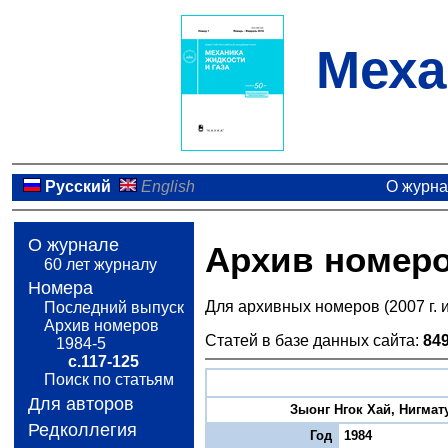
Меха
Русский
English
О журн
О журнале
Архив номер
60 лет журналу
Номера
Для архивных номеров (2007 г. 
Последний выпуск
Архив номеров
Статей в базе данных сайта:
84
1984-5
с.117-125
Поиск по статьям
Для авторов
Зыонг Нгок Хай, Нигмату
Редколлегия
Год
1984