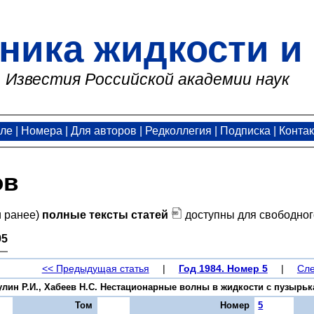
ника жидкости и 
Известия Российской академии наук
але
|
Номера
|
Для авторов
|
Редколлегия
|
Подписка
|
Конта
ов
и ранее)
полные тексты статей
доступны для свободног
95
<< Предыдущая статья
|
Год 1984. Номер 5
|
Сле
лин Р.И., Хабеев Н.С. Нестационарные волны в жидкости с пузырьками
Том
Номер
5