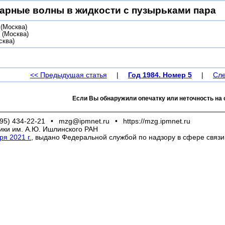
арные волны в жидкости с пузырьками пара
(Москва)
.
(Москва)
сква)
<< Предыдущая статья
|
Год 1984. Номер 5
|
Сле
Если Вы обнаружили опечатку или неточность на 
95) 434-22-21
•
mzg@ipmnet.ru
•
https://mzg.ipmnet.ru
ики им. А.Ю. Ишлинского РАН
я 2021 г.
, выдано Федеральной службой по надзору в сфере связ