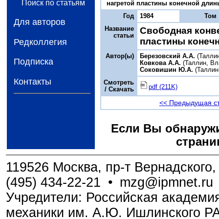
Поиск по статьям
нагретой пластины конечной длины 
Год
1984
Том
Для авторов
Название
Свободная конв
статьи
пластины конеч
Редколлегия
Автор(ы)
Березовский А.А.
(Таллин
Подписка
Ковкова А.А.
(Таллин, Вл
Соковишин Ю.А.
(Таллин
Контакты
Смотреть
pdf (211K)
/ Скачать
<< Предыдущая с
Если Вы обнаружи
страни
119526 Москва, пр-т Вернадского, 
(495) 434-22-21
•
mzg@ipmnet.ru
Учредители: Российская академия
механики им. А.Ю. Ишлинского Р