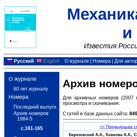
Механик
и
Известия Росси
Русский
English
О журнале
|
Номера
|
Для авто
О журнале
Архив номер
60 лет журналу
Номера
Для архивных номеров (2007 
просмотра и скачивания.
Последний выпуск
Архив номеров
Статей в базе данных сайта:
84
1984-5
<< Предыдущая с
с.161-165
Березовский А.А., Ковкова А.А.,