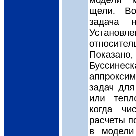
щели. Во
задача н
Установ
относител
Показан
Буссин
аппрокси
задач для
или тепл
когда чи
расчеты п
в модели