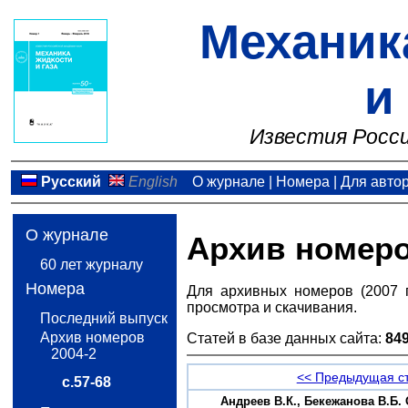
Механик
и
Известия Росси
Русский
English
О журнале
|
Номера
|
Для авто
О журнале
Архив номер
60 лет журналу
Номера
Для архивных номеров (2007 
просмотра и скачивания.
Последний выпуск
Архив номеров
Статей в базе данных сайта:
84
2004-2
<< Предыдущая с
с.57-68
Андреев В.К., Бекежанова В.Б.