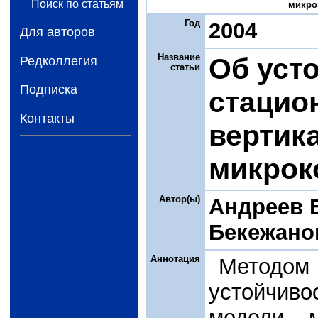
Поиск по статьям
микрок
Год
2004
Для авторов
Название
Об уст
Редколлегия
статьи
Подписка
стацио
Контакты
вертик
микрок
Автор(ы)
Андреев В
Бекежанов
Аннотация
Методом
устойчив
модели м