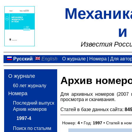
Механик
и
Известия Росси
Русский
English
О журнале
|
Номера
|
Для авто
О журнале
Архив номер
60 лет журналу
Номера
Для архивных номеров (2007 
просмотра и скачивания.
Последний выпуск
Архив номеров
Статей в базе данных сайта:
84
1997-4
Номер:
4
• Год:
1997
• Статей в но
Поиск по статьям