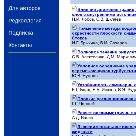
Для авторов
Влияние движения границ 
слое с внутренними источни
Н.И. Лобов, С.В. Шкляев
Редколлегия
Применение метода подоби
Подписка
окрестности плоскости симм
Стокса
И.Г. Брыкина, В.И. Сахаров
Контакты
Волновое течение ривулет
С.В. Алексеенко, Д.М. Маркович
Условное осреднение ура
перемежающихся турбулентн
Ю.В. Нужнов
Устойчивость ламинарных
Е.Г. Борд, Е.Б. Исаков, В.Я. Руд
Плоские установившиеся 
Г.Г. Черный
Расчет осесимметричных к
А.Д. Васин
Экспериментальное исслед
жидкости