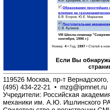
А.И. Ерофеев, В.П. Провоторов
Образование простейших 
влияние на газодинамически
Б.В. Егоров, Ю.Е. Маркачев
Поступательная неравнове
С.В. Куликов
VIII Школа-семинар "Соврем
сентября, 1996 г.)
Номер:
4
• Год:
1997
• Статей в но
Если Вы обнаружи
страни
119526 Москва, пр-т Вернадского, 
(495) 434-22-21
•
mzg@ipmnet.ru
Учредители: Российская академия
механики им. А.Ю. Ишлинского Р
Свидетельство о регистрации С