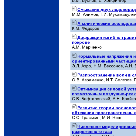
Б.М. Бубнов, Е. Хопфингер
Смыкание двух ледопород
М.М. Алимов, Г.И. Мухамадулл
Аналитические исследован
К.М. Федоров
Дифракция изгибно-грави
покрове
A.M. Марченко
Нормальные напряжения и
ориентированными частица
Э.Л. Аэро, Н.М. Бессонов, А.Н. 
Распространение волн в с
О.В. Авраменко, И.Т. Селезов, П
Оптимизация силовой уста
прямоточным воздушно-реак
С.В. Бафталовский, А.Н. Крайко
Развитие теории волновог
обтекания пространственных
С.С. Граськин, М.И. Ништ
Численное моделирование 
разреженного газа