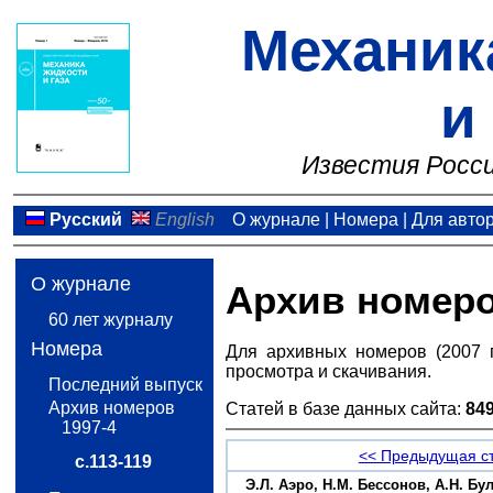
Механик
и
Известия Росси
Русский
English
О журнале
|
Номера
|
Для авто
О журнале
Архив номер
60 лет журналу
Номера
Для архивных номеров (2007 
просмотра и скачивания.
Последний выпуск
Архив номеров
Статей в базе данных сайта:
84
1997-4
<< Предыдущая с
с.113-119
Э.Л. Аэро, Н.М. Бессонов, А.Н. 