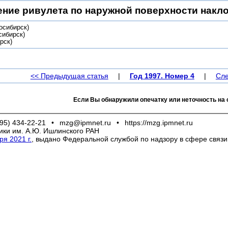
ение ривулета по наружной поверхности накл
осибирск)
сибирск)
рск)
<< Предыдущая статья
|
Год 1997. Номер 4
|
Сле
Если Вы обнаружили опечатку или неточность на 
95) 434-22-21
•
mzg@ipmnet.ru
•
https://mzg.ipmnet.ru
ики им. А.Ю. Ишлинского РАН
я 2021 г.
, выдано Федеральной службой по надзору в сфере связ