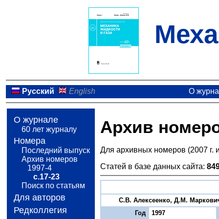
Меха
Русский
English
О журн
О журнале
Архив номер
60 лет журналу
Номера
Для архивных номеров (2007 г. 
Последний выпуск
Архив номеров
Статей в базе данных сайта:
84
1997-4
с.17-23
Поиск по статьям
Для авторов
С.В. Алексеенко, Д.М. Маркови
Редколлегия
Год
1997