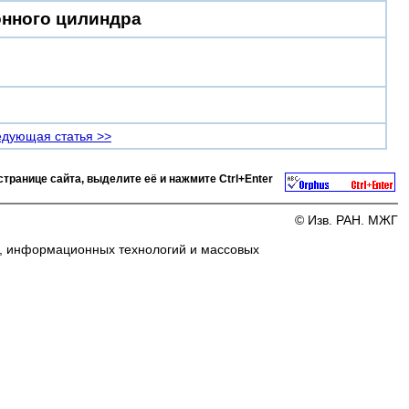
онного цилиндра
дующая статья >>
странице сайта, выделите её и нажмите
Ctrl+Enter
© Изв. РАН. МЖГ
и, информационных технологий и массовых