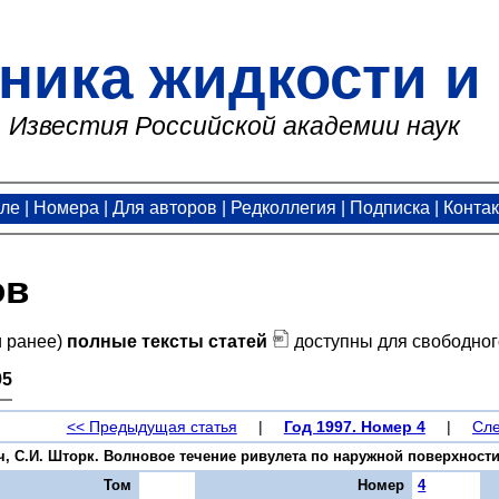
ника жидкости и 
Известия Российской академии наук
але
|
Номера
|
Для авторов
|
Редколлегия
|
Подписка
|
Конта
ов
и ранее)
полные тексты статей
доступны для свободног
95
<< Предыдущая статья
|
Год 1997. Номер 4
|
Сле
ч, С.И. Шторк. Волновое течение ривулета по наружной поверхности н
Том
Номер
4