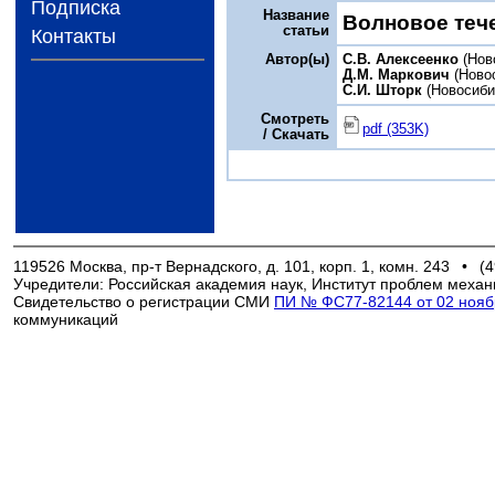
Подписка
Название
Волновое теч
статьи
Контакты
Автор(ы)
С.В. Алексеенко
(Нов
Д.М. Маркович
(Ново
С.И. Шторк
(Новосиби
Смотреть
pdf (353K)
/ Скачать
119526 Москва, пр-т Вернадского, д. 101, корп. 1, комн. 243
•
(4
Учредители: Российская академия наук, Институт проблем механ
Свидетельство о регистрации СМИ
ПИ № ФС77-82144 от 02 ноябр
коммуникаций