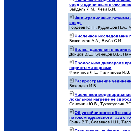
сред с единичным включени
Зайдель Я.М., Леви Б.И.
Фильтрационные режимы с
среде
Гордеев Ю.Н., Кудряшов Н.А., 
Численное исследование 
Боксерман А.А., Якуба С.И.
Волны давления в пористо
Донцов В.Е., Кузнецов В.В., Нак
Продольная дисперсия пр
пористыми зернами
Филиппов Л.К., Филиппова И.В.
Распространение уединен
Бахолдин И.Б.
Численное моделирование
локальном нагреве ее свобо
Саночкин Ю.В., Тухватуллин Р.С
Об устойчивости обтекан
потоком идеального газа с 
Гринь В.Т., Славянов Н.Н., Тил
Стационарные формы тел,