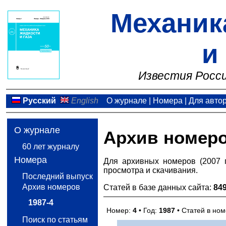
Механик
и
Известия Росси
Русский
English
О журнале
|
Номера
|
Для авто
О журнале
Архив номер
60 лет журналу
Номера
Для архивных номеров (2007 
просмотра и скачивания.
Последний выпуск
Архив номеров
Статей в базе данных сайта:
84
1987-4
Номер:
4
• Год:
1987
• Статей в но
Поиск по статьям