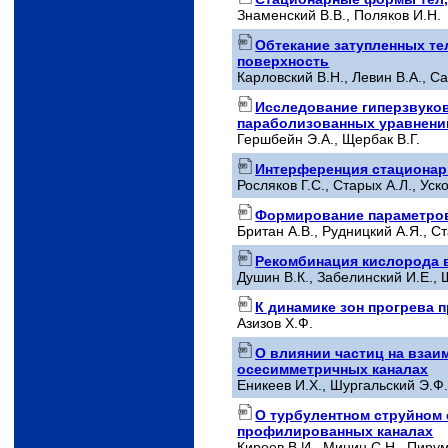
Знаменский В.В., Поляков И.Н.
Обтекание затупленных те
поверхность
Карловский В.Н., Левин В.А., С
Исследование гиперзвуков
параболизованных уравнени
Гершбейн Э.А., Щербак В.Г.
Интерференция стационар
Росляков Г.С., Старых А.Л., Уско
Формирование параметров 
Британ А.В., Рудницкий А.Я., С
Рекомбинация кислорода 
Душин В.К., Забелинский И.Е.,
К динамике зон прогрева 
Азизов X.Ф.
О влиянии частиц на взаи
осесимметричных каналах
Еникеев И.X., Шургальский Э.Ф
О турбулентном струйном
профилированных каналах
Киреев В.И., Минин С.Н., Пирум