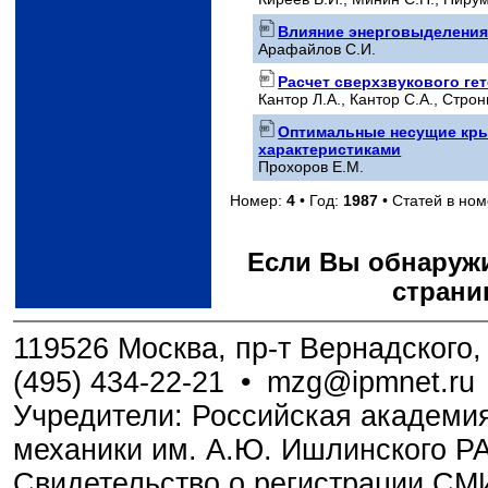
Влияние энерговыделения 
Арафайлов С.И.
Расчет сверхзвукового гет
Кантор Л.А., Кантор С.А., Строн
Оптимальные несущие кр
характеристиками
Прохоров Е.М.
Номер:
4
• Год:
1987
• Статей в но
Если Вы обнаружи
страни
119526 Москва, пр-т Вернадского, 
(495) 434-22-21
•
mzg@ipmnet.ru
Учредители: Российская академия
механики им. А.Ю. Ишлинского Р
Свидетельство о регистрации С