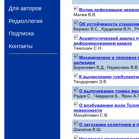
Для авторов
Волна деформации нервно
Малев В.В.
Редколлегия
Об устойчивости стациона
Берман В.С., Курдюмов В.Н., Р
Подписка
Асимптотический анализ 
деформированном канале
Контакты
Тимошин С.Н.
Механическое и тепловое 
цилиндре
Борисевич В.Д., Наумочкин В.В.
К вычислению турбулентн
Теодорович Э.В.
О выпучивании тонких жид
Радев С., Чавдаров Б., Ярин А.
О возбуждении волн Толл
поверхности
Мануйлович С.В.
О затухании солитонов в 
Шагапов В.Ш.
Численное моделирование