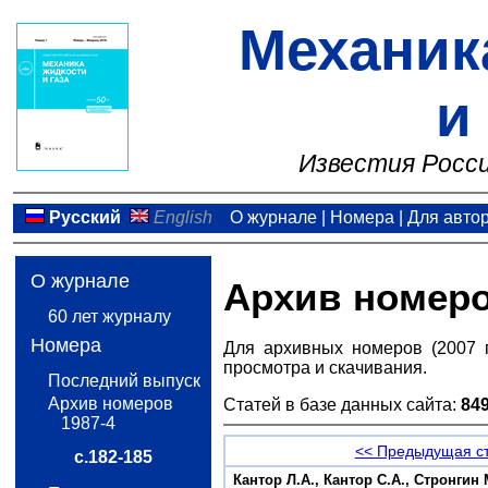
Механик
и
Известия Росси
Русский
English
О журнале
|
Номера
|
Для авто
О журнале
Архив номер
60 лет журналу
Номера
Для архивных номеров (2007 
просмотра и скачивания.
Последний выпуск
Архив номеров
Статей в базе данных сайта:
84
1987-4
<< Предыдущая с
с.182-185
Кантор Л.А., Кантор С.А., Стронгин