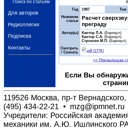
Поиск по статьям
/
Год
1987
Том
Для авторов
Название
Расчет сверхзву
статьи
преграду
Редколлегия
Автор(ы)
Кантор Л.А.
(Барнаул)
Подписка
Кантор С.А.
(Барнаул)
Стронгин М.П.
(Барнаул)
Контакты
Смотреть
pdf (277K)
/ Скачать
<< Предыдущая с
Если Вы обнаружи
страни
119526 Москва, пр-т Вернадского, 
(495) 434-22-21
•
mzg@ipmnet.ru
Учредители: Российская академия
механики им. А.Ю. Ишлинского Р