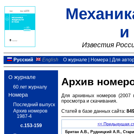
Механик
и
Известия Росси
Русский
English
О журнале
|
Номера
|
Для авто
О журнале
Архив номер
60 лет журналу
Номера
Для архивных номеров (2007 
просмотра и скачивания.
Последний выпуск
Архив номеров
Статей в базе данных сайта:
84
1987-4
<< Предыдущая с
с.153-159
Британ А.В., Рудницкий А.Я., Ста