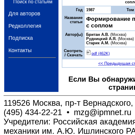
Поиск по статьям
сопло
Год
1987
Том
Для авторов
Название
Формирование п
статьи
с соплом
Редколлегия
Автор(ы)
Британ А.В.
(Москва)
Подписка
Рудницкий А.Я.
(Москва)
Старик А.М.
(Москва)
Контакты
Смотреть
pdf (462K)
/ Скачать
<< Предыдущая с
Если Вы обнаружи
страни
119526 Москва, пр-т Вернадского, 
(495) 434-22-21
•
mzg@ipmnet.ru
Учредители: Российская академия
механики им. А.Ю. Ишлинского Р