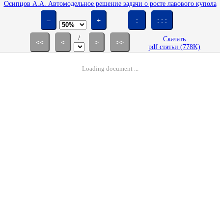
Осипцов А.А. Автомодельное решение задачи о росте лавового купола
на произвольной конической поверхности // Изв. РАН. МЖГ. 2004.
№ 1. С. 53-68.
–
+
:
: : :
/
Скачать
<<
<
>
>>
pdf статьи (778K)
Loading document ...