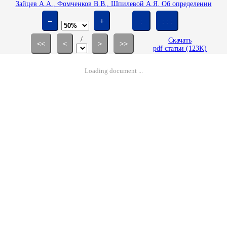
Зайцев А.А., Фомченков В.В., Шпилевой А.Я. Об определении
течения поступательного потока через систему круговых или
сферических слоев различной проницаемости // Изв. РАН. МЖГ. 2002.
–
+
:
: : :
№ 6. С. 162-165.
/
Скачать
<<
<
>
>>
pdf статьи (123K)
Loading document ...