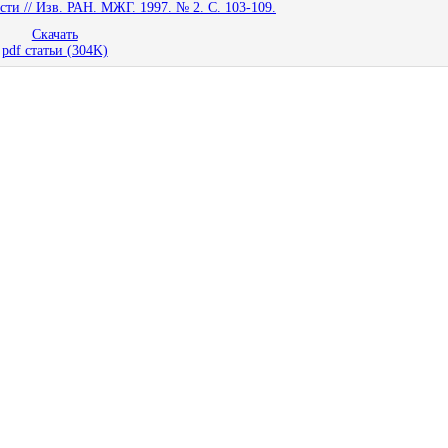
и // Изв. РАН. МЖГ. 1997. № 2. С. 103-109.
Скачать
pdf статьи (304K)