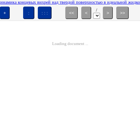
динамика концевых вихрей над твердой поверхностью в идеальной жидкост
/
+
:
: : :
<<
<
>
>>
Loading document ...