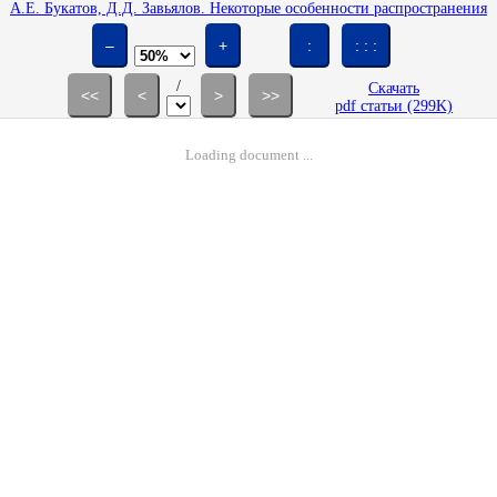
A.Е. Букатов, Д.Д. Завьялов. Некоторые особенности распространения
изгибно-гравитационных волн при наличии разлома в ледяном
покрове // Изв. РАН. МЖГ. 1996. № 2. С. 144-150.
–
+
:
: : :
/
Скачать
<<
<
>
>>
pdf статьи (299K)
Loading document ...