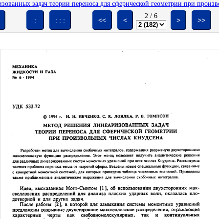
изованных задач теории переноса для сферической геометрии при произво
2
/
6
:
: : :
<<
<
>
>>