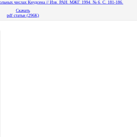
льных числах Кнудсена // Изв. РАН. МЖГ. 1994. № 6. С. 181-186.
Скачать
pdf статьи (296K)