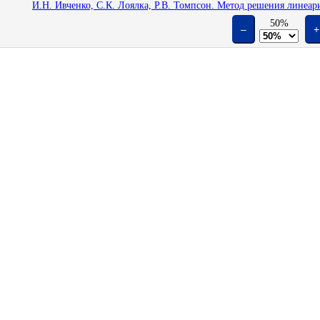
И.Н. Ивченко, С.К. Лоялка, Р.В. Томпсон. Метод решения линеар
50%
–
+