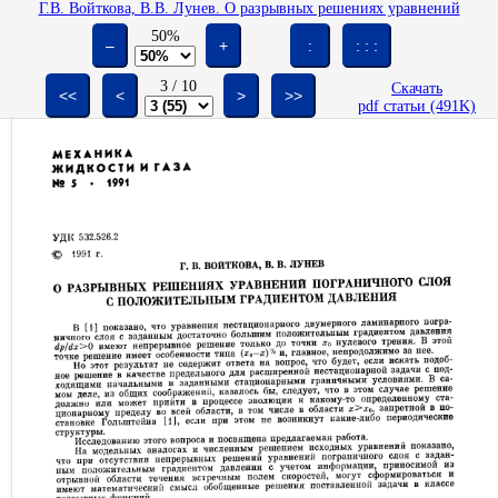
Г.В. Войткова, В.В. Лунев. О разрывных решениях уравнений
пограничного слоя с положительным градиентом давления // Изв. АН
50%
СССР. МЖГ. 1991. № 5. С. 53-62.
–
+
:
: : :
3
/
10
Скачать
<<
<
>
>>
pdf статьи (491K)