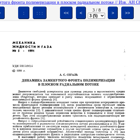
утого фронта полимеризации в плоском радиальном потоке // Изв. АН СС
3
/
8
+
:
: : :
<<
<
>
>>