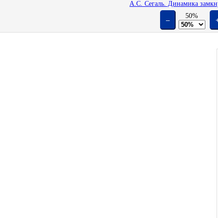
А.С. Сегаль. Динамика замкн
50%
–