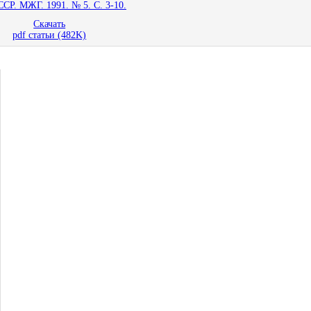
СР. МЖГ. 1991. № 5. С. 3-10.
Скачать
pdf статьи (482K)