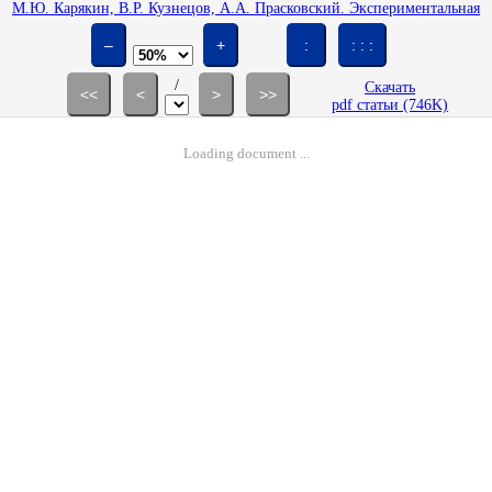
М.Ю. Карякин, В.Р. Кузнецов, А.А. Прасковский. Экспериментальная
проверка гипотезы об изотропии мелкомасштабной структуры
турбулентности // Изв. АН СССР. МЖГ. 1991. № 5. С. 26-39.
–
+
:
: : :
/
Скачать
<<
<
>
>>
pdf статьи (746K)
Loading document ...