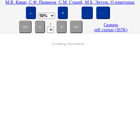
М.В. Качан, С.Ф. Пименов, С.М. Сущий, М.Б. Энтэль. О некоторых
автомодельных решениях уравнения Лейбензона // Изв. АН СССР.
МЖГ. 1991. № 5. С. 145-150.
–
+
:
: : :
/
Скачать
<<
<
>
>>
pdf статьи (267K)
Loading document ...