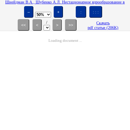
Шнейдман В.А., Шубенко А.Л. Нестационарное ядрообразование в
переохлажденном паре: аналитическое описание и численные расчеты
// Изв. АН СССР. МЖГ. 1986. № 2. С. 169-171.
–
+
:
: : :
/
Скачать
<<
<
>
>>
pdf статьи (206K)
Loading document ...