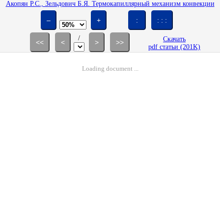
Акопян Р.С., Зельдович Б.Я. Термокапиллярный механизм конвекции
в жидкостях, обусловленный поглощением пространственно-
периодического лазерного излучени // Изв. АН СССР. МЖГ. 1985.
–
+
:
: : :
№ 5. С. 47-50.
/
Скачать
<<
<
>
>>
pdf статьи (201K)
Loading document ...