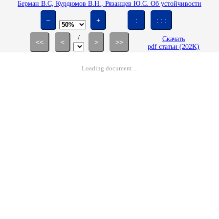
Берман В.С, Курдюмов В.Н., Рязанцев Ю.С. Об устойчивости
стационарных режимов изотермического проточного химического
реактора // Изв. АН СССР. МЖГ. 1985. № 2. С. 179-182.
–
+
:
: : :
/
Скачать
<<
<
>
>>
pdf статьи (202K)
Loading document ...