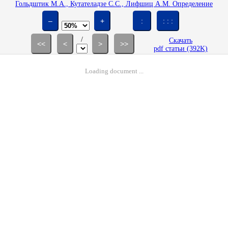
Гольдштик М.А., Кутателадзе С.С., Лифшиц А.М. Определение
турбулентного числа Прандтля в асимптотическом пограничном слое с
отсосом // Изв. АН СССР. МЖГ. 1981. № 1. С. 74-79.
–
+
:
: : :
/
Скачать
<<
<
>
>>
pdf статьи (392K)
Loading document ...