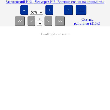
Закржевский Н.Ф., Чекмарев И.Б. Влияние стенки на ионный ток
насыщения цилиндрического зонда // Изв. АН СССР. МЖГ. 1976. № 5.
С. 182-185.
–
+
:
: : :
/
Скачать
<<
<
>
>>
pdf статьи (216K)
Loading document ...