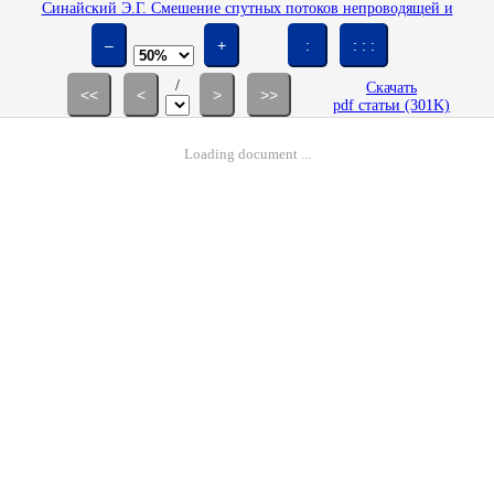
Синайский Э.Г. Смешение спутных потоков непроводящей и
проводящей жидкости в плоском канале // Изв. АН СССР. МЖГ. 1973.
№ 6. С. 25-29.
–
+
:
: : :
/
Скачать
<<
<
>
>>
pdf статьи (301K)
Loading document ...