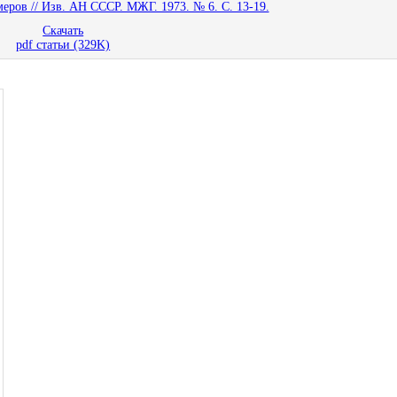
еров // Изв. АН СССР. МЖГ. 1973. № 6. С. 13-19.
Скачать
pdf статьи (329K)