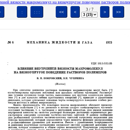
ней вязкости макромолекул на вязкоупругое поведение растворов полим
3
/
7
+
:
: : :
<<
<
>
>>