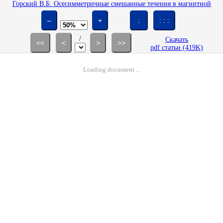
Горский В.Б. Осесимметричные смешанные течения в магнитной
газодинамике // Изв. АН СССР. МЖГ. 1967. № 5. С. 64-71.
–
+
:
: : :
/
Скачать
<<
<
>
>>
pdf статьи (419K)
Loading document ...