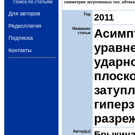
Поиск по статьям
симметрии затупленных тел, обтека
Для авторов
Год
2011
Редколлегия
Название
Асимп
статьи
Подписка
уравне
Контакты
ударно
плоск
затуп
гипер
разреж
Автор(ы)
Брыкина 