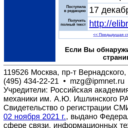
Поступила
17 декаб
в редакцию
Получить
http://el
полный текст
<< Предыдущая с
Если Вы обнаружи
страни
119526 Москва, пр-т Вернадского, 
(495) 434-22-21
•
mzg@ipmnet.ru
Учредители: Российская академия
механики им. А.Ю. Ишлинского Р
Свидетельство о регистрации С
02 ноября 2021 г.
, выдано Федера
сфере связи, информационных те