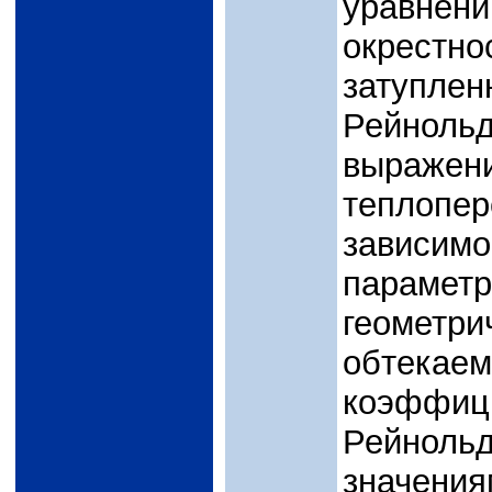
уравнени
окрест
затупл
Рейнольд
выраж
теплопе
зависи
параме
геометри
обтека
коэффиц
Рейнол
значения