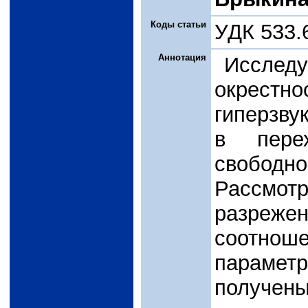
Коды статьи
УДК 533.
Аннотация
Исследу
окрест
гиперзву
в пере
свободн
Рассмо
разреже
соотно
парамет
получе