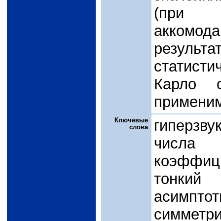
(при 
аккомода
результ
статист
Карло 
применим
Ключевые
гиперзву
слова
числа
коэффиц
тонки
асимпто
симметр