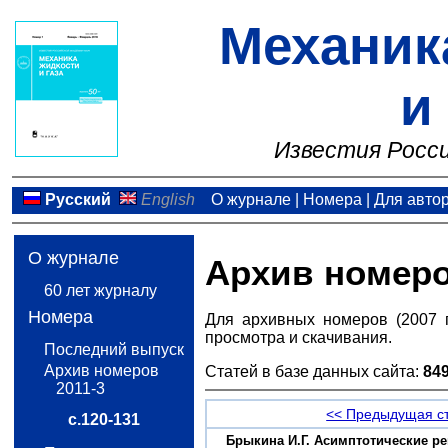
Механик
и
Известия Росси
Русский
English
О журнале
|
Номера
|
Для авто
О журнале
Архив номер
60 лет журналу
Номера
Для архивных номеров (2007 
просмотра и скачивания.
Последний выпуск
Архив номеров
Статей в базе данных сайта:
84
2011-3
<< Предыдущая с
с.120-131
Брыкина И.Г. Асимптотические ре