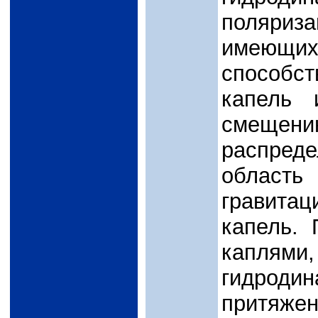
поляриза
имеющих
способс
капель 
смеще
распред
облас
гравита
капель.
каплями,
гидроди
притя