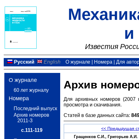
Механик
и
Известия Росси
Русский
English
О журнале
|
Номера
|
Для авто
О журнале
Архив номер
60 лет журналу
Номера
Для архивных номеров (2007 
просмотра и скачивания.
Последний выпуск
Архив номеров
Статей в базе данных сайта:
84
2011-3
<< Предыдущая с
с.111-119
Гращенков C.И., Григорьев А.