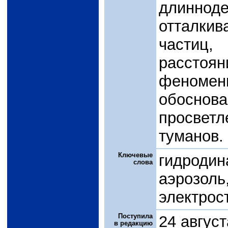
длиннод
отталки
частиц,
рассто
феноме
обоснова
просветл
туманов.
Ключевые
гидродин
слова
аэроз
электрос
Поступила
24 авгус
в редакцию