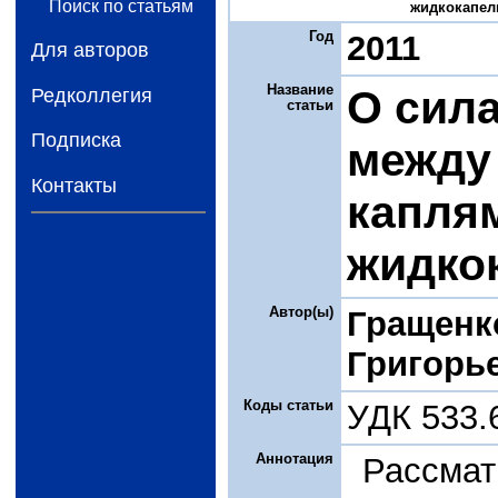
Поиск по статьям
жидкокапель
Год
2011
Для авторов
Название
О сил
Редколлегия
статьи
Подписка
между
Контакты
капля
жидко
Автор(ы)
Гращенк
Григорье
Коды статьи
УДК 533.
Аннотация
Расс