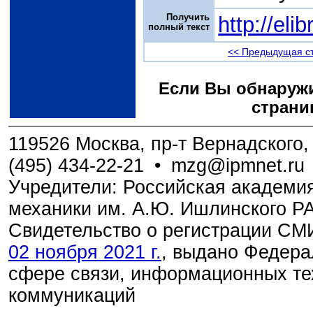
Получить
http://el
полный текст
<< Предыдущая с
Если Вы обнаружи
страни
119526 Москва, пр-т Вернадского, 
(495) 434-22-21
•
mzg@ipmnet.ru
Учредители: Российская академия
механики им. А.Ю. Ишлинского Р
Свидетельство о регистрации С
02 ноября 2021 г.
, выдано Федера
сфере связи, информационных те
коммуникаций