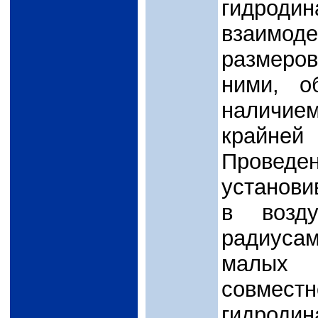
гидродин
взаимод
размеро
ними, о
наличие
крайней
Прове
установ
в возд
радиусам
малых 
совм
гидрод