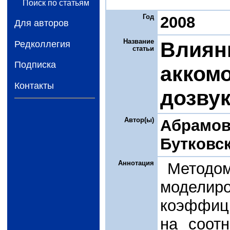
Поиск по статьям
Год
2008
Для авторов
Название
Влиян
Редколлегия
статьи
Подписка
акком
Контакты
дозву
Автор(ы)
Абрамов
Бутковск
Аннотация
Методо
моделир
коэффиц
на соот