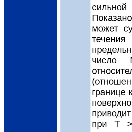
сильно
Показан
может с
течения
предель
число 
относи
(отноше
границе 
поверх
приводит
при Т >