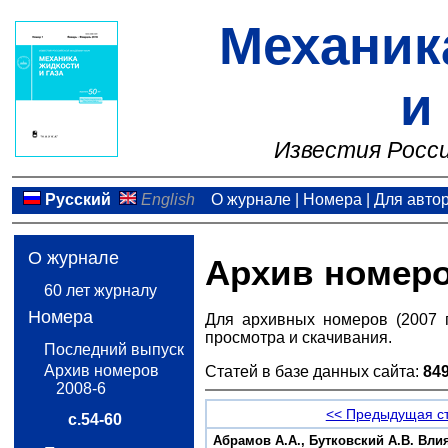
Механик
и
Известия Росси
Русский
English
О журнале
|
Номера
|
Для авто
О журнале
Архив номер
60 лет журналу
Номера
Для архивных номеров (2007 
просмотра и скачивания.
Последний выпуск
Архив номеров
Статей в базе данных сайта:
84
2008-6
<< Предыдущая с
с.54-60
Абрамов А.А., Бутковский А.В. Вл