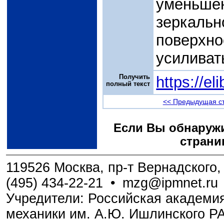
уменьше
зеркал
поверх
усиливат
Получить
https://e
полный текст
<< Предыдущая с
Если Вы обнаружи
страни
119526 Москва, пр-т Вернадского, 
(495) 434-22-21
•
mzg@ipmnet.ru
Учредители: Российская академия
механики им. А.Ю. Ишлинского Р