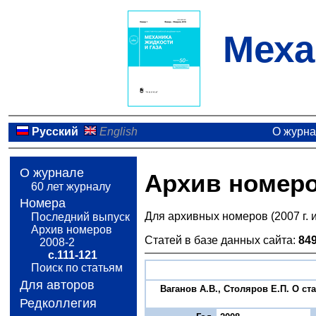
Меха
Русский
English
О журн
О журнале
Архив номер
60 лет журналу
Номера
Для архивных номеров (2007 г. 
Последний выпуск
Архив номеров
Статей в базе данных сайта:
84
2008-2
с.111-121
Поиск по статьям
Для авторов
Ваганов А.В., Столяров Е.П. О с
Редколлегия