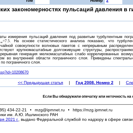
Том
Номер
2
ских закономерностях пульсаций давления в 
аты измерения пульсаций давления под развитым турбулентным погр
М
=7.5
. На основе статистического анализа показано, что турбул
∞
учайной совокупности волновых пакетов с непрерывным распределен
тствуют крупномасштабные долгоживущие структуры, распространяющ
прерывная генерация мелкомасштабных слабо коррелированных возму
ном во внутренней области пограничного слоя. Приведены спектрал
 по пограничного слоя.
m.asp?id=10208670
<< Предыдущая статья
|
Год 2008. Номер 2
|
Сле
Если Вы обнаружили опечатку или неточность на 
95) 434-22-21
•
mzg@ipmnet.ru
•
https://mzg.ipmnet.ru
ики им. А.Ю. Ишлинского РАН
я 2021 г.
, выдано Федеральной службой по надзору в сфере связ