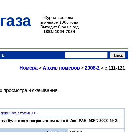
газа
Журнал основан
в январе 1966 года
Выходит 6 раз в год
ISSN 1024-7084
кты
Номера
>
Архив номеров
>
2008-2
>
с.111-121
о просмотра и скачивания.
дующая статья >>
турбулентном пограничном слое // Изв. РАН. МЖГ. 2008. № 2.