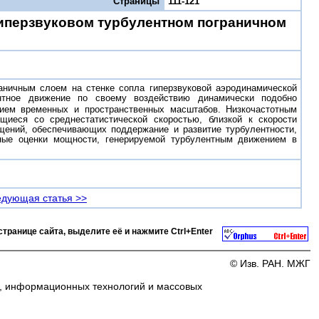
Страницы
111-121
гиперзвуковом турбулентном пограничном
аничным слоем на стенке сопла гиперзвуковой аэродинамической
ентное движение по своему воздействию динамически подобно
ием временных и пространственных масштабов. Низкочастотным
иеся со среднестатистической скоростью, близкой к скорости
щений, обеспечивающих поддержание и развитие турбулентности,
ьные оценки мощности, генерируемой турбулентным движением в
дующая статья >>
странице сайта, выделите её и нажмите
Ctrl+Enter
© Изв. РАН. МЖГ
и, информационных технологий и массовых