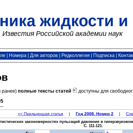
ника жидкости и 
Известия Российской академии наук
але
|
Номера
|
Для авторов
|
Редколлегия
|
Подписка
|
Конта
ов
и ранее)
полные тексты статей
доступны для свободног
95
<< Предыдущая статья
|
Год 2008. Номер 2
|
Сле
татистических закономерностях пульсаций давления в гиперзвуковом 
С. 111-121.