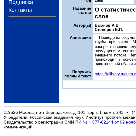
Год
2008
Подписка
Название
О статистиче
Контакты
статьи
слое
Автор(ы)
Ваганов А.В.
Столяров Е.П.
Аннотация
Приведены результ
трубы при числе
распространению сл
возмущениям соотве
внешнего потока. Не
происходит в основ
пристеночной области
Получить
https://elibrary.ru/ite
полный текст
119526 Москва, пр-т Вернадского, д. 101, корп. 1, комн. 243
•
(4
Учредители: Российская академия наук, Институт проблем механ
Свидетельство о регистрации СМИ
ПИ № ФС77-82144 от 02 ноябр
коммуникаций