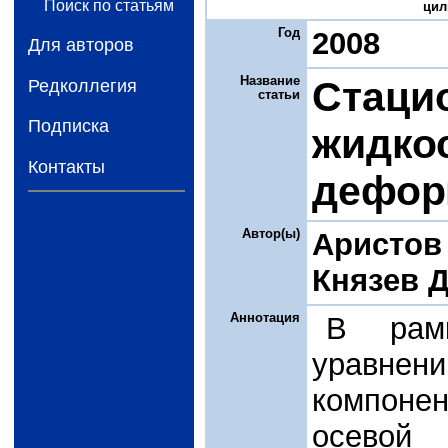
Поиск по статьям
цил
Год
2008
Для авторов
Название
Стаци
Редколлегия
статьи
Подписка
жидко
Контакты
дефор
Автор(ы)
Аристов 
Князев Д
Аннотация
В рам
уравне
компонен
осевой