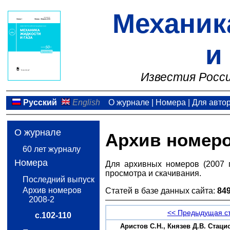
Механик
и
Известия Росси
Русский
English
О журнале
|
Номера
|
Для авто
О журнале
Архив номер
60 лет журналу
Номера
Для архивных номеров (2007 
просмотра и скачивания.
Последний выпуск
Архив номеров
Статей в базе данных сайта:
84
2008-2
<< Предыдущая с
с.102-110
Аристов С.Н., Князев Д.В. Ста