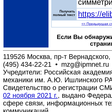
симметри
Получить
https://e
полный текст
<< Предыдущая с
Если Вы обнаружи
страни
119526 Москва, пр-т Вернадского, 
(495) 434-22-21
•
mzg@ipmnet.ru
Учредители: Российская академия
механики им. А.Ю. Ишлинского Р
Свидетельство о регистрации С
02 ноября 2021 г.
, выдано Федера
сфере связи, информационных те
коммуникаций