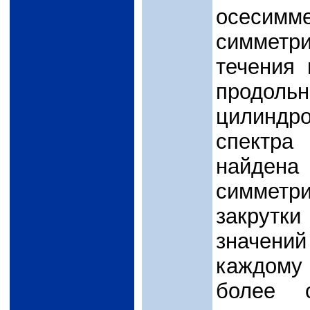
осесим
симметр
течения 
продоль
цилиндр
спектра
найдена 
симметр
закрутк
значений
каждому
более о