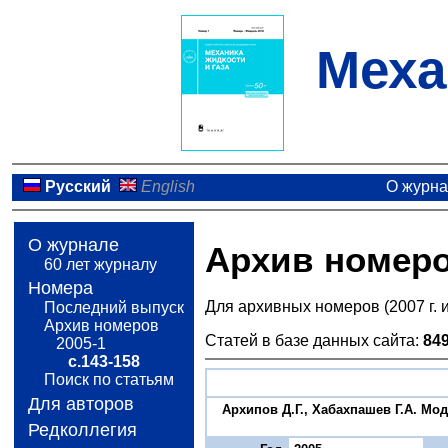
Меха
Русский
English
О журн
О журнале
Архив номер
60 лет журналу
Номера
Для архивных номеров (2007 г. 
Последний выпуск
Архив номеров
Статей в базе данных сайта:
84
2005-1
с.143-158
Поиск по статьям
Для авторов
Архипов Д.Г., Хабахпашев Г.А. Мо
Редколлегия