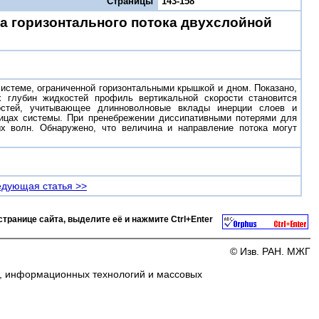
Страницы
143-158
а горизонтального потока двухслойной
истеме, ограниченной горизонтальными крышкой и дном. Показано,
х глубин жидкостей профиль вертикальной скорости становится
остей, учитывающее длинноволновые вклады инерции слоев и
ницах системы. При пренебрежении диссипативными потерями для
х волн. Обнаружено, что величина и направление потока могут
дующая статья >>
странице сайта, выделите её и нажмите
Ctrl+Enter
© Изв. РАН. МЖГ
и, информационных технологий и массовых