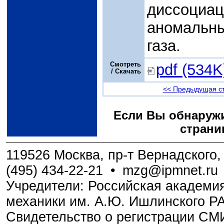
диссоци
аномальн
газа.
Смотреть
pdf (534K
/ Скачать
<< Предыдущая с
Если Вы обнаружи
страни
119526 Москва, пр-т Вернадского, 
(495) 434-22-21
•
mzg@ipmnet.ru
Учредители: Российская академия
механики им. А.Ю. Ишлинского Р
Свидетельство о регистрации С