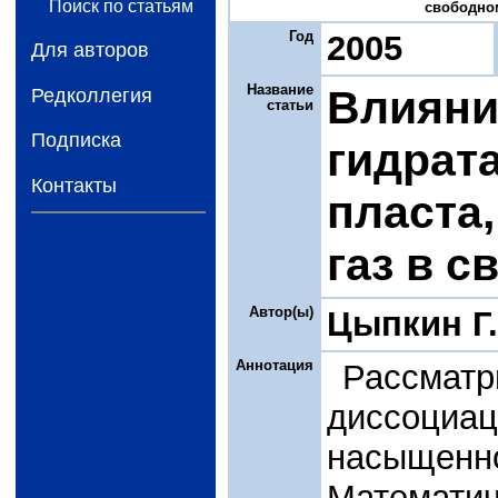
Поиск по статьям
свободном
Год
2005
Для авторов
Название
Влияни
Редколлегия
статьи
Подписка
гидрата
Контакты
пласта
газ в 
Автор(ы)
Цыпкин Г.
Аннотация
Рассматр
диссоциа
насыщен
Математич