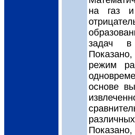
на газ и
отрицате
образова
задач в
Показано
режим ра
одноврем
основе в
извлеч
сравнител
различны
Показан