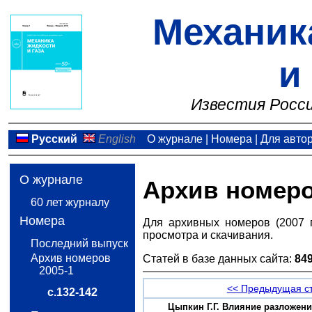
Механик
и
Известия Росси
Русский
English
О журнале
|
Номера
|
Для авто
О журнале
Архив номер
60 лет журналу
Номера
Для архивных номеров (2007 
просмотра и скачивания.
Последний выпуск
Архив номеров
Статей в базе данных сайта:
84
2005-1
<< Предыдущая с
с.132-142
Цыпкин Г.Г. Влияние разложения