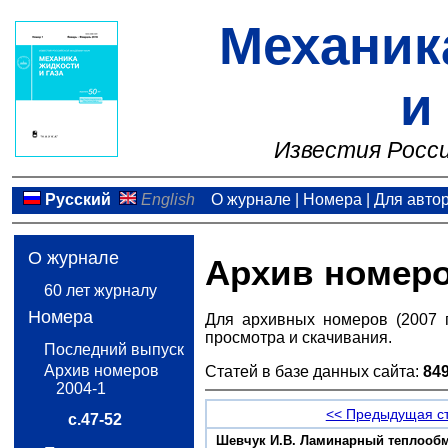
Механик
и
Известия Росси
Русский
English
О журнале
|
Номера
|
Для авто
О журнале
Архив номер
60 лет журналу
Номера
Для архивных номеров (2007 
просмотра и скачивания.
Последний выпуск
Архив номеров
Статей в базе данных сайта:
84
2004-1
<< Предыдущая с
с.47-52
Шевчук И.В. Ламинарный теплообм