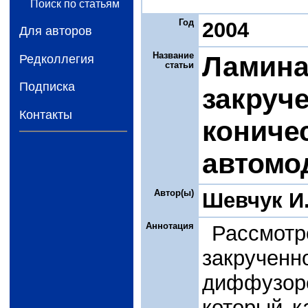
Поиск по статьям
Год
2004
Для авторов
Название
Ламина
Редколлегия
статьи
Подписка
закруче
Контакты
кониче
автомо
Автор(ы)
Шевчук И
Аннотация
Рассмот
закруче
диффузо
который к