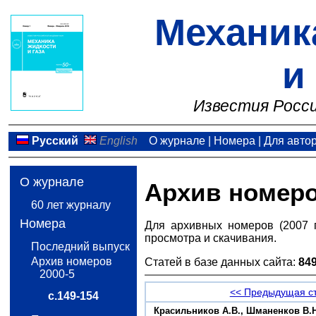
Механик
и
Известия Росси
Русский
English
О журнале
|
Номера
|
Для авто
О журнале
Архив номер
60 лет журналу
Номера
Для архивных номеров (2007 
просмотра и скачивания.
Последний выпуск
Архив номеров
Статей в базе данных сайта:
84
2000-5
<< Предыдущая с
с.149-154
Красильников А.В., Шманенков В.