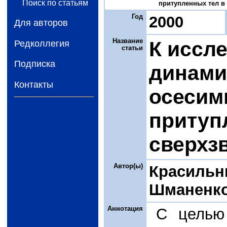
Поиск по статьям
притупленных тел в с
Год
2000
Для авторов
Название
К иссл
Редколлегия
статьи
Подписка
динами
Контакты
осесим
притуп
сверхз
Автор(ы)
Красильн
Шманенко
Аннотация
С целью 