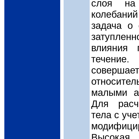
слоя на
колебани
задача о 
затуплен
влияния 
течение
совершае
относител
малыми а
Для расч
тела с уч
модифици
Высока