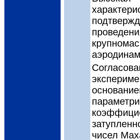
характе
подтверж
проведе
крупномас
аэродина
Согла
экспери
основани
параме
коэффи
затупленн
чисел Мах