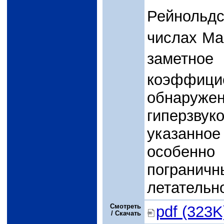
Рейнольдс
числах Ма
заметн
коэффи
обнару
гиперзву
указанно
особенн
пограни
летательн
Смотреть
pdf (323K
/ Скачать