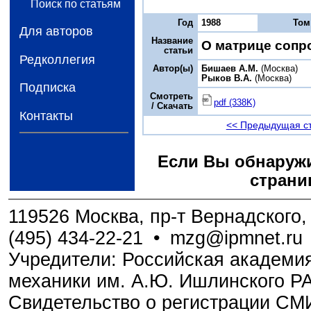
Поиск по статьям
Год
1988
Том
Для авторов
Название
О матрице сопр
статьи
Редколлегия
Автор(ы)
Бишаев А.М.
(Москва)
Рыков В.А.
(Москва)
Подписка
Смотреть
pdf (338K)
/ Скачать
Контакты
<< Предыдущая с
Если Вы обнаружи
страни
119526 Москва, пр-т Вернадского, 
(495) 434-22-21
•
mzg@ipmnet.ru
Учредители: Российская академия
механики им. А.Ю. Ишлинского Р
Свидетельство о регистрации С