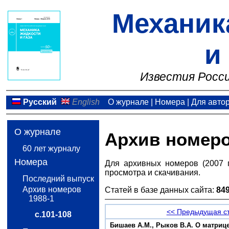
Механик
и
Известия Росси
Русский
English
О журнале
|
Номера
|
Для авто
О журнале
Архив номер
60 лет журналу
Номера
Для архивных номеров (2007 
просмотра и скачивания.
Последний выпуск
Архив номеров
Статей в базе данных сайта:
84
1988-1
<< Предыдущая с
с.101-108
Бишаев А.М., Рыков В.А. О матрице