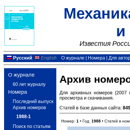
Механик
и
Известия Росси
Русский
English
О журнале
|
Номера
|
Для авто
О журнале
Архив номер
60 лет журналу
Номера
Для архивных номеров (2007 
просмотра и скачивания.
Последний выпуск
Архив номеров
Статей в базе данных сайта:
84
1988-1
Номер:
1
• Год:
1988
• Статей в но
Поиск по статьям