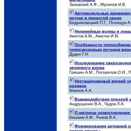
Зазовский А.Ф., Мусинов И.В.
Автомодельные движения 
потоке в пористой среде
Бедриковецкий П.Г., Полищук А.
Нелинейные волны и лока
Аметов А.М., Аметов И.М.
Особенности теплообмена 
гиперзвуковым потоком вязк
Дудин Г.Н.
Исследование сверхзвуков
звукового вдува
Гришин А.М., Погорелов О.И., 
Нестационарный вязкий у
размаха
Марков А.А.
Взаимодействие плоской 
Андрущенко В.А., Чудов Л.А.
О матрице сопротивления 
Бишаев А.М., Рыков В.А.
Формирование активной с
потоке плазмы