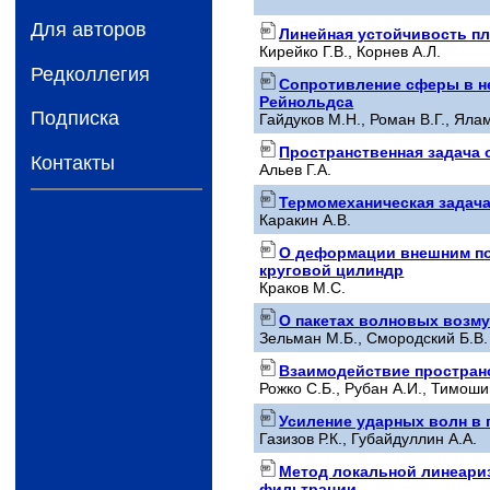
Для авторов
Линейная устойчивость пл
Кирейко Г.В., Корнев А.Л.
Редколлегия
Сопротивление сферы в н
Рейнольдса
Подписка
Гайдуков М.Н., Роман В.Г., Яла
Пространственная задача 
Контакты
Альев Г.А.
Термомеханическая задач
Каракин А.В.
О деформации внешним по
круговой цилиндр
Краков М.С.
О пакетах волновых возм
Зельман М.Б., Смородский Б.В.
Взаимодействие пространс
Рожко С.Б., Рубан А.И., Тимоши
Усиление ударных волн в 
Газизов Р.К., Губайдуллин А.А.
Метод локальной линеари
фильтрации