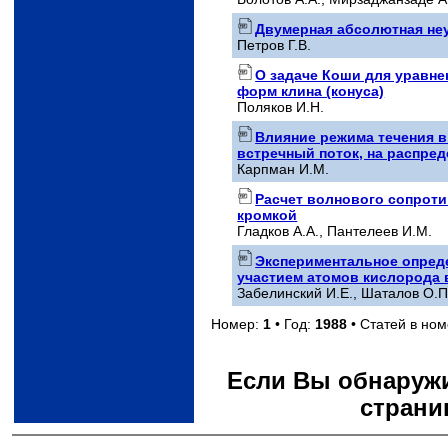
Двумерная абсолютная неу
Петров Г.В.
О задаче Коши для уравн
форм клина (конуса)
Поляков И.Н.
Влияние режима течения в
встречный поток, на распред
Карпман И.М.
Расчет волнового сопроти
кромкой
Гладков А.А., Пантелеев И.М.
Экспериментальное опред
участием атомов кислорода в
Забелинский И.Е., Шаталов О.П
Номер:
1
• Год:
1988
• Статей в но
Если Вы обнаружи
страни