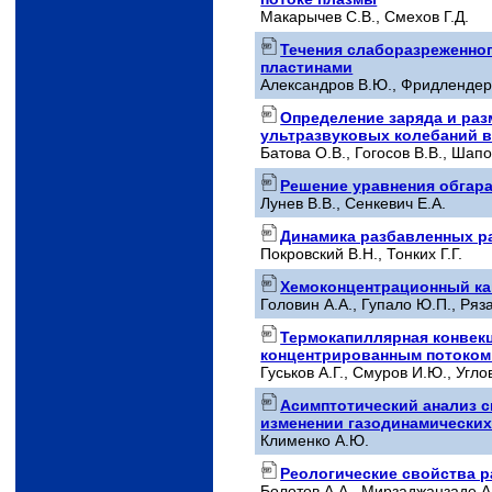
Макарычев С.В., Смехов Г.Д.
Течения слаборазреженно
пластинами
Александров В.Ю., Фридлендер
Определение заряда и ра
ультразвуковых колебаний в
Батова О.В., Гогосов В.В., Шап
Решение уравнения обгар
Лунев В.В., Сенкевич Е.А.
Динамика разбавленных р
Покровский В.Н., Тонких Г.Г.
Хемоконцентрационный ка
Головин А.А., Гупало Ю.П., Ряз
Термокапиллярная конвекц
концентрированным потоком
Гуськов А.Г., Смуров И.Ю., Угло
Асимптотический анализ с
изменении газодинамически
Клименко А.Ю.
Реологические свойства р
Болотов А.А., Мирзаджанзаде А.