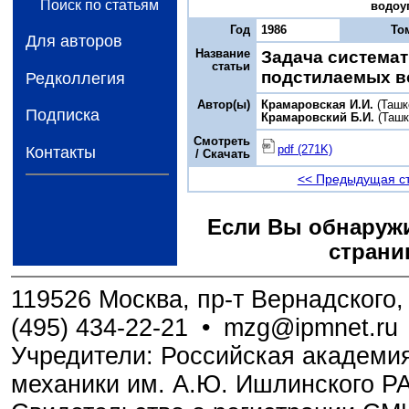
Поиск по статьям
водоуп
Год
1986
То
Для авторов
Название
Задача система
статьи
подстилаемых 
Редколлегия
Автор(ы)
Крамаровская И.И.
(Ташк
Подписка
Крамаровский Б.И.
(Ташк
Смотреть
pdf (271K)
Контакты
/ Скачать
<< Предыдущая с
Если Вы обнаружи
страни
119526 Москва, пр-т Вернадского, 
(495) 434-22-21
•
mzg@ipmnet.ru
Учредители: Российская академия
механики им. А.Ю. Ишлинского Р