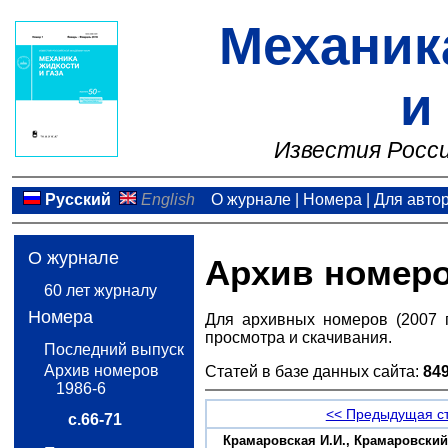
Механик
и
Известия Росси
Русский
English
О журнале
|
Номера
|
Для авто
О журнале
Архив номер
60 лет журналу
Номера
Для архивных номеров (2007 
просмотра и скачивания.
Последний выпуск
Архив номеров
Статей в базе данных сайта:
84
1986-6
<< Предыдущая с
с.66-71
Крамаровская И.И., Крамаровский