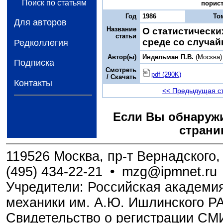
Поиск по статьям
порист
Год
1986
То
Для авторов
Название
О статистически
статьи
среде со случа
Редколлегия
Автор(ы)
Индельман П.В.
(Москва)
Подписка
Смотреть
pdf (290K)
/ Скачать
Контакты
<< Предыдущая с
Если Вы обнаружи
страни
119526 Москва, пр-т Вернадского, 
(495) 434-22-21
•
mzg@ipmnet.ru
Учредители: Российская академия
механики им. А.Ю. Ишлинского Р
Свидетельство о регистрации С