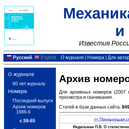
Механик
и
Известия Росси
Русский
English
О журнале
|
Номера
|
Для авто
О журнале
Архив номер
60 лет журналу
Номера
Для архивных номеров (2007 
просмотра и скачивания.
Последний выпуск
Архив номеров
Статей в базе данных сайта:
84
1986-6
<< Предыдущая с
с.59-65
Индельман П.В. О статистиче