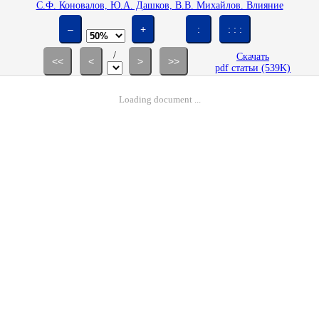
С.Ф. Коновалов, Ю.А. Дашков, В.В. Михайлов. Влияние
микрооребрения на сопротивление тела.вращения, обтекаемого с
кормовым отрывом потока // Изв. РАН. МЖГ. 1998. № 1. С. 163-168.
–
+
:
: : :
/
Скачать
<<
<
>
>>
pdf статьи (539K)
Loading document ...