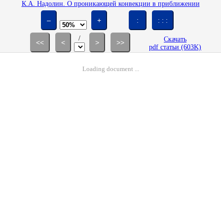
К.А. Надолин. О проникающей конвекции в приближении
изотермически несжимаемой жидкости // Изв. РАН. МЖГ. 1996. № 2.
С. 40-52.
–
+
:
: : :
/
Скачать
<<
<
>
>>
pdf статьи (603K)
Loading document ...