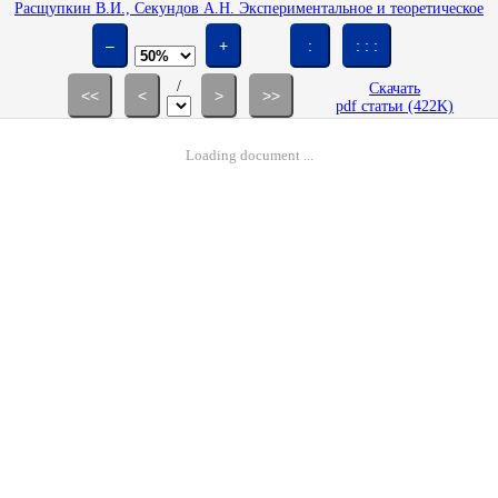
Расщупкин В.И., Секундов А.Н. Экспериментальное и теоретическое
исследование пульсаций температуры в следе за линейным тепловым
источником // Изв. АН СССР. МЖГ. 1978. № 4. С. 39-45.
–
+
:
: : :
/
Скачать
<<
<
>
>>
pdf статьи (422K)
Loading document ...