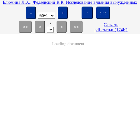
Блюмина Л.X., Федяевский К.К. Исследование влияния вынужденных
колебаний цилиндра в воздушном потоке на механизм срыва вихрей //
Изв. АН СССР. МЖГ. 1969. № 1. С. 118-119.
–
+
:
: : :
/
Скачать
<<
<
>
>>
pdf статьи (174K)
Loading document ...